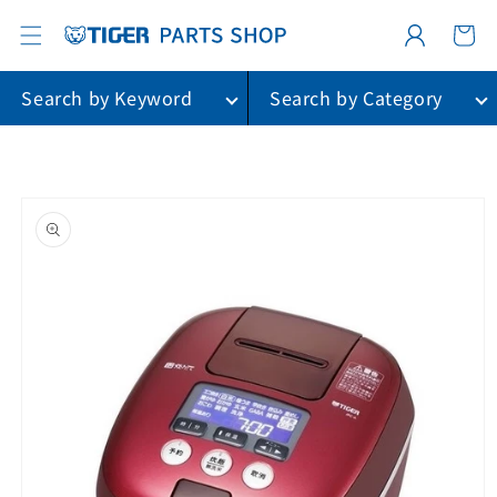
カ
コンテ
グ
ンツに
ー
進む
イ
ト
ン
Search by Keyword
Search by Category
商品情
報に進
む