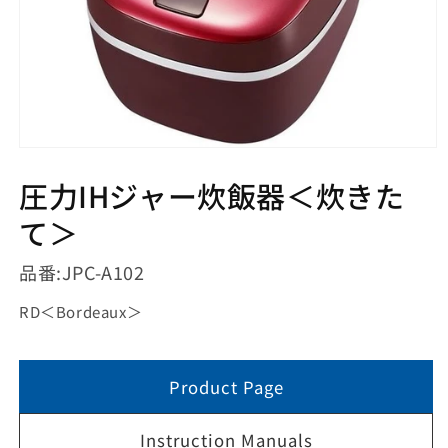
モ
ー
圧力IHジャー炊飯器＜炊きた
ダ
ル
て＞
で
メ
デ
品番:
JPC-A102
ィ
ア
RD
＜
Bordeaux
＞
(1)
を
開
く
Product Page
Instruction Manuals