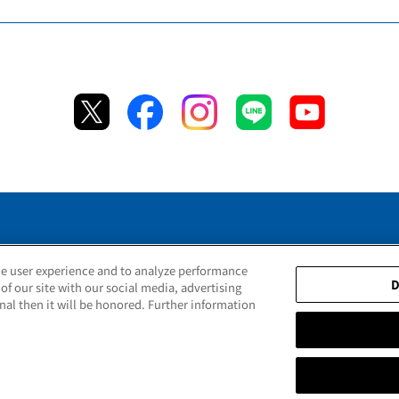
ce user experience and to analyze performance
t the main unit product number
Terms of Use
Legal Noti
D
of our site with our social media, advertising
nal then it will be honored. Further information
Copyright © TIGER CORPORATION