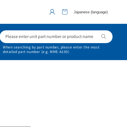
カ
グ
ー
Japanese (language)
イ
ト
ン
Please enter unit part number or product name
When searching by part number, please enter the most
detailed part number
(e.g. MME-A100)