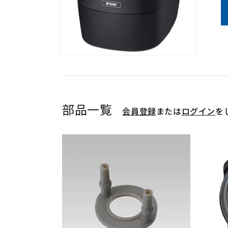
モ
ー
ダ
ル
で
部品一覧
メ
会員登録
または
ログイン
を
デ
ィ
ア
(1)
を
開
く