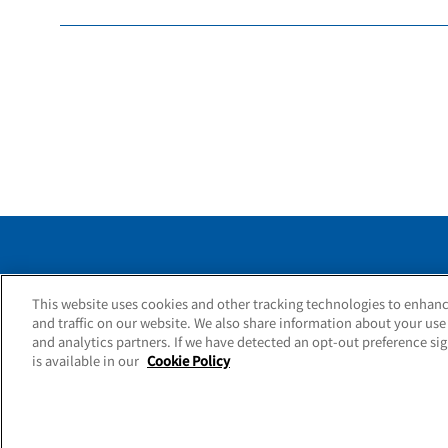
This website uses cookies and other tracking technologies to enhan
Guide
Abou
and traffic on our website. We also share information about your use 
and analytics partners. If we have detected an opt-out preference sig
is available in our
Cookie Policy