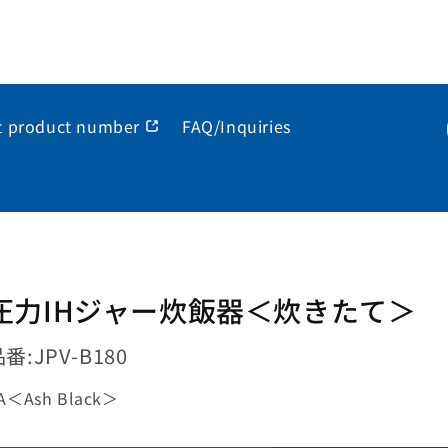
t product number
FAQ/Inquiries
圧力IHジャー炊飯器＜炊きたて＞
品番:
JPV-B180
A
＜
Ash Black
＞