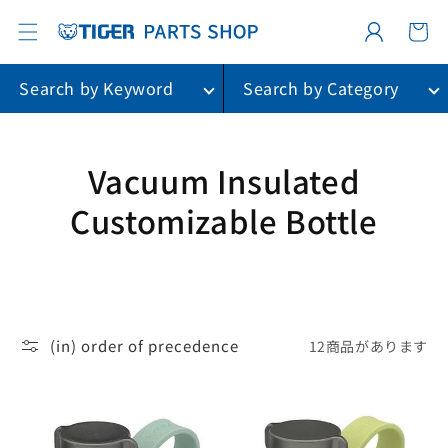
カ
コンテ
グ
ンツに
ー
進む
イ
ト
ン
Search by Keyword
Search by Category
コ
Vacuum Insulated
レ
Customizable Bottle
ク
シ
ョ
(in) order of precedence
12商品があります
ン
: