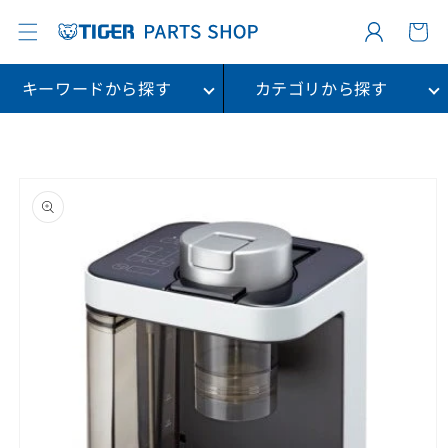
カ
コンテ
グ
ンツに
ー
進む
イ
ト
ン
キーワードから探す
カテゴリから探す
商品情
報に進
む