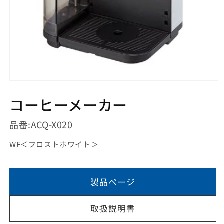
モ
ー
コーヒーメーカー
ダ
ル
で
品番:
ACQ-X020
メ
デ
WF
＜
フロストホワイト
＞
ィ
ア
(1)
を
製品ページ
開
く
取扱説明書