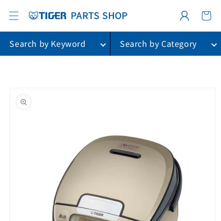
カ
コンテ
グ
ンツに
ー
進む
イ
ト
ン
Search by Keyword
Search by Category
商品情
報に進
む