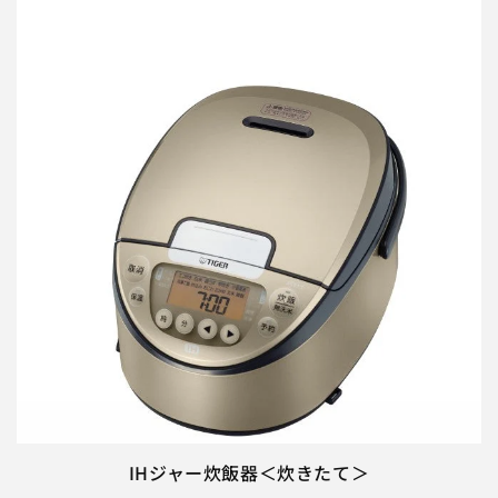
IHジャー炊飯器＜炊きたて＞