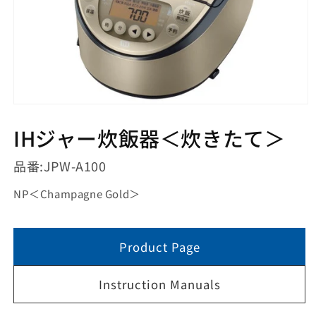
モ
ー
IHジャー炊飯器＜炊きたて＞
ダ
ル
で
品番:
JPW-A100
メ
デ
NP
＜
Champagne Gold
＞
ィ
ア
(1)
を
Product Page
開
く
Instruction Manuals