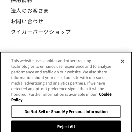
法人のお客さま
お問い合わせ
タイガーパーツショップ
This website uses cookies and other tracking
technologies to enhance user experience and to analyze
performance and traffic on our website. We also share
information about your use of our site with our social
media, advertising and analytics partners. If we have
detected an opt-out preference signal then it will be
honored. Further information is available in our
Cookie
Policy
Do Not Sell or Share My Personal Information
Guide
About the main unit product number
Terms of Use
Legal Notice
Privacy Policy
Reject All