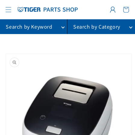
カ
コンテ
グ
ンツに
ー
進む
イ
ト
ン
Search by Keyword
Search by Category
商品情
報に進
む