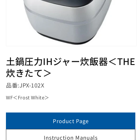
モ
ー
土鍋圧力IHジャー炊飯器＜THE
ダ
ル
炊きたて＞
で
メ
デ
品番:
JPX-102X
ィ
ア
WF
＜
Frost White
＞
(1)
を
開
く
Product Page
Instruction Manuals