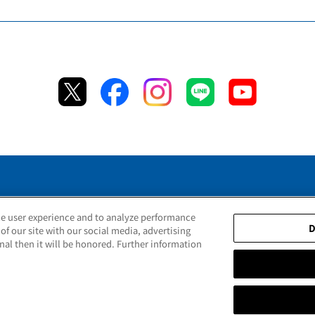
ce user experience and to analyze performance
t the main unit product number
Terms of Use
Legal Noti
D
of our site with our social media, advertising
nal then it will be honored. Further information
Copyright © TIGER CORPORATION