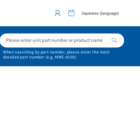
カ
グ
ー
Japanese (language)
イ
ト
ン
Please enter unit part number or product name
When searching by part number, please enter the most
detailed part number
(e.g. MME-A100)