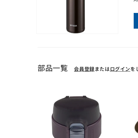
モ
ー
ダ
ル
で
メ
部品一覧
会員登録
または
ログイン
を
デ
ィ
ア
(1)
を
開
く