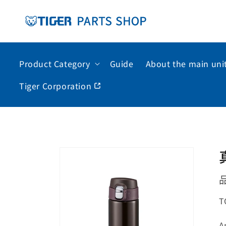
コンテ
ンツに
進む
Product Category
Guide
About the main uni
Tiger Corporation
商品情
報に進
む
T
A