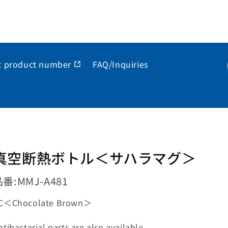
t product number
FAQ/Inquiries
真空断熱ボトル＜サハラマグ＞
品番:
MMJ-A481
C
＜
Chocolate Brown
＞
ntibacterial parts are also available.