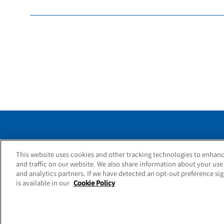
This website uses cookies and other tracking technologies to enhan
Guide
Abou
and traffic on our website. We also share information about your use 
and analytics partners. If we have detected an opt-out preference sig
is available in our
Cookie Policy